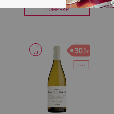
COMPRAR
JS
30
90