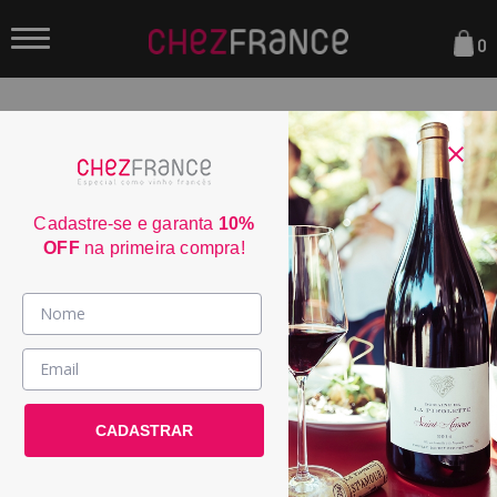
0
FILTRAR
ORDENAR POR:
Cadastre-se e garanta
10%
OFF
na primeira compra!
Vinhos >
Almalarga Godello Ribeira
País / Região >
Sacra 2024
CADASTRAR
Le Club >
POR:
R$ 279,00
Promoções >