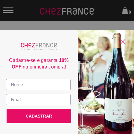
0
FILTRAR
ORDENAR POR:
Cadastre-se e garanta
10%
OFF
na primeira compra!
Vinhos >
Almalarga Godello Ribeira Sacra
País / Região >
2024
Le Club >
CADASTRAR
POR:
R$ 279,00
Promoções >