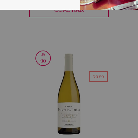
COMPRAR
JS
30
90