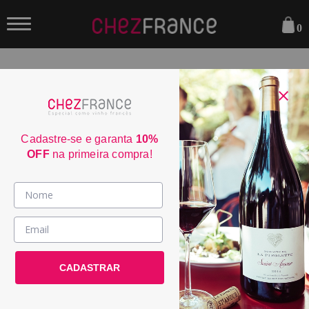
0
FILTRAR
ORDENAR POR:
Cadastre-se e garanta
10%
OFF
na primeira compra!
Vinhos >
Almalarga Godello Ribeira Sacra
País / Região >
2024
Le Club >
CADASTRAR
POR:
R$ 279,00
Promoções >