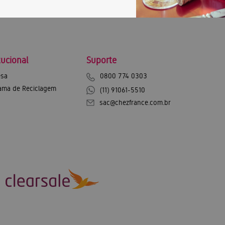
tucional
Suporte
sa
0800 774 0303
ama de Reciclagem
(11) 91061-5510
sac@chezfrance.com.br