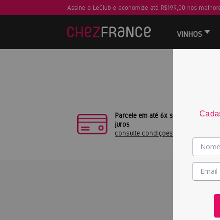
Assine o LeClub e economize até R$199,00 nos melhore
VINHOS
Sua busca
Cadas
Parcele em até 6x sem
juros
consulte condiçoes