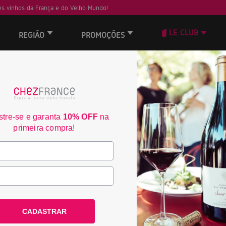
s vinhos da França e do Velho Mundo!
LE CLUB
REGIÃO
PROMOÇÕES
 não encontrou nenhum resultado.
tre-se e garanta
10% OFF
na
Frete Grátis acima de
3% de desconto no bo
primeira compra!
R$350
consulte condiçoes
consulte condiçoes
ACOMPANHE A CHEZ FRANCE
CADASTRAR