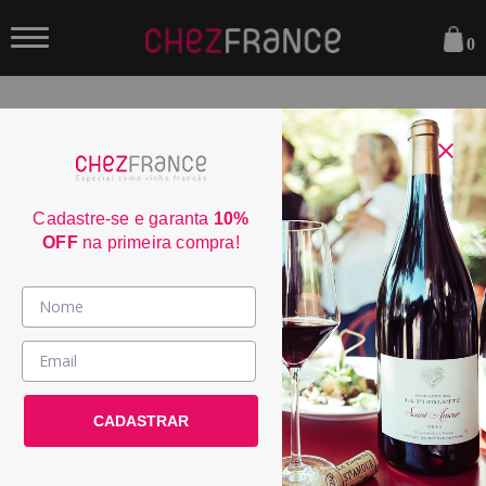
0
FILTRAR
ORDENAR POR:
Cadastre-se e garanta
10%
OFF
na primeira compra!
Vinhos >
Almalarga Godello Ribeira Sacra
País / Região >
2024
Le Club >
CADASTRAR
POR:
R$ 279,00
Promoções >