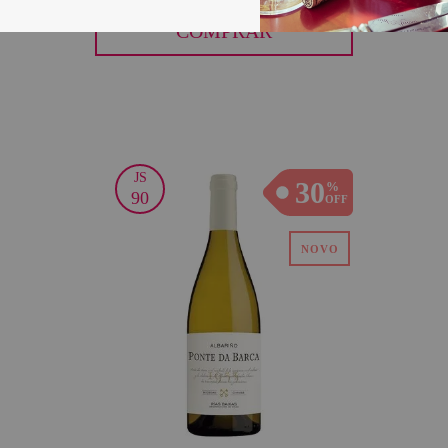
COMPRAR
JS
30
90