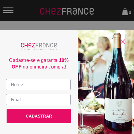
0
FILTRAR
ORDENAR POR:
Cadastre-se e garanta
10%
OFF
na primeira compra!
Vinhos >
Almalarga Godello Ribeira
País / Região >
Sacra 2024
CADASTRAR
Le Club >
POR:
R$ 279,00
Promoções >