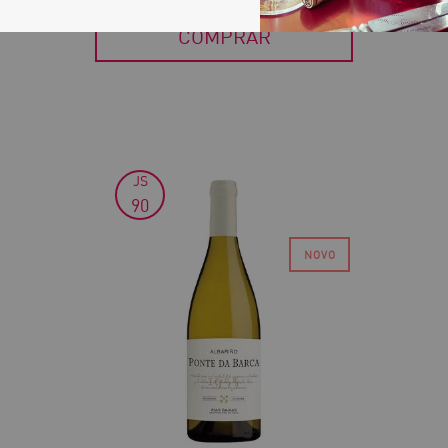
COMPRAR
JS
30
90