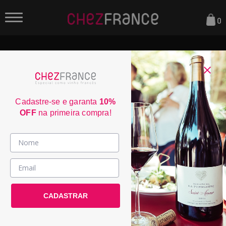
0
Cadastre-se e garanta
10%
OFF
na primeira compra!
O Le Club Chez France não é apenas um clube de vinhos, é uma
jornada de descoberta. Explore regiões pouco conhecidas da
França e de outros países do Velho Mundo. Escolha seu plano e
junte-se a nós na celebração e na paixão por apreciar de vinhos
excepcionais!
Vinhos >
País / Região >
CADASTRAR
Le Club >
PREMIER
Promoções >