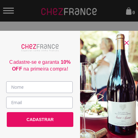
0
FILTRAR
Sua busca não encontrou nenhum resultado.
Cadastre-se e garanta
10%
OFF
na primeira compra!
Parcele em até 6x sem juros
consulte condiçoes
Frete Grátis acima de R$350
consulte condiçoes
Vinhos >
3% de desconto no boleto
País / Região >
consulte condiçoes
Entrega em até 4 dias úteis
Le Club >
CADASTRAR
consulte condiçoes
Promoções >