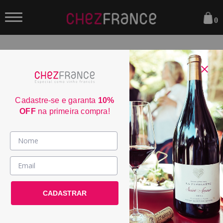
0
FILTRAR
ORDENAR POR:
Cadastre-se e garanta
10%
OFF
na primeira compra!
Vinhos >
País / Região >
Le Club >
CADASTRAR
Promoções >