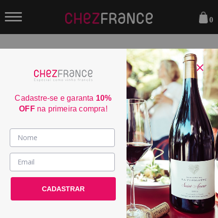
0
FILTRAR
ORDENAR POR:
Cadastre-se e garanta
10%
OFF
na primeira compra!
Vinhos >
País / Região >
Le Club >
CADASTRAR
Promoções >