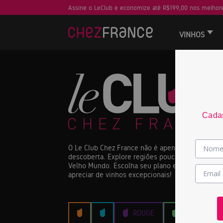
Assine o LeClub e economize até R$199,00 nos melhore
VINHOS
Cadas
O Le Club Chez France não é apenas um clube de
descoberta. Explore regiões pouco conhecidas d
Velho Mundo. Escolha seu plano e junte-se a nós
apreciar de vinhos excepcionais!
ROUGE