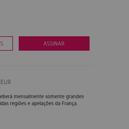
OS
ASSINAR
DEUR
eceberá mensalmente somente grandes
idas regiões e apelações da França.