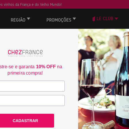
s vinhos da França e do Velho Mundo!
LE CLUB
REGIÃO
PROMOÇÕES
tre-se e garanta
10% OFF
na
primeira compra!
 vinhos, é uma jornada de
a França e de outros países do
 na celebração e na paixão por
CADASTRAR