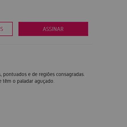
OS
ASSINAR
s, pontuados e de regiões consagradas.
e têm o paladar aguçado.