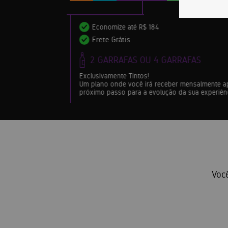
Economize até R$ 184
Frete Grátis
2 GARRAFAS OU 4 GARRAFAS
Exclusivamente Tintos!
Um plano onde você irá receber mensalmente ap
próximo passo para a evolução da sua experiênc
Você