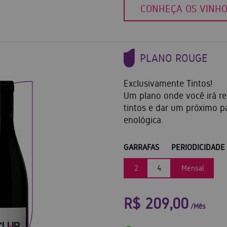
CONHEÇA OS VINH
PLANO ROUGE
Exclusivamente Tintos!
Um plano onde você irá r
tintos e dar um próximo p
enológica.
GARRAFAS
PERIODICIDADE
2
4
Mensal
R$ 209,00
/Mês