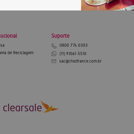
tucional
Suporte
sa
0800 774 0303
ama de Reciclagem
(11) 91061-5510
sac@chezfrance.com.br