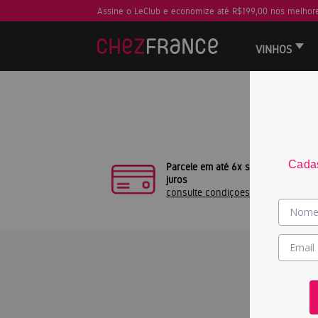
Assine o LeClub e economize até R$199,00 nos melhore
VINHOS
Sua busca
Cadas
Parcele em até 6x sem
juros
consulte condiçoes