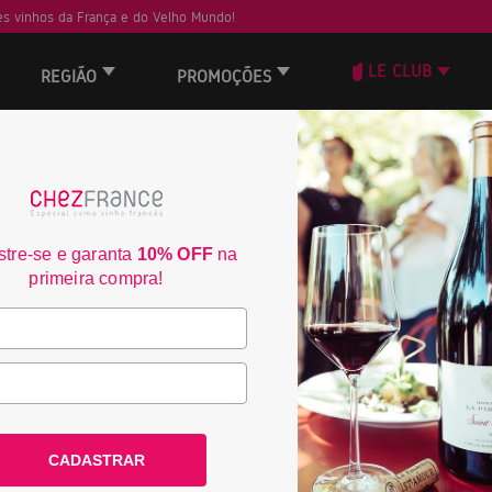
s vinhos da França e do Velho Mundo!
LE CLUB
REGIÃO
PROMOÇÕES
 não encontrou nenhum resultado.
tre-se e garanta
10% OFF
na
Frete Grátis acima de
3% de desconto no bo
primeira compra!
R$350
consulte condiçoes
consulte condiçoes
ACOMPANHE A CHEZ FRANCE
CADASTRAR