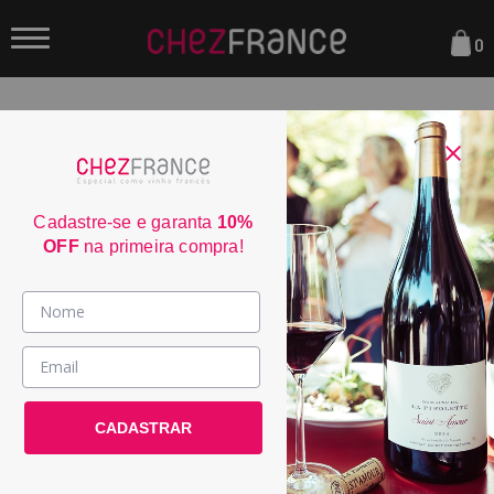
0
FILTRAR
Sua busca não encontrou nenhum resultado.
Cadastre-se e garanta
10%
OFF
na primeira compra!
Parcele em até 6x sem juros
consulte condiçoes
Frete Grátis acima de R$350
consulte condiçoes
Vinhos >
3% de desconto no boleto
consulte condiçoes
País / Região >
Entrega em até 4 dias úteis
CADASTRAR
Le Club >
consulte condiçoes
Promoções >