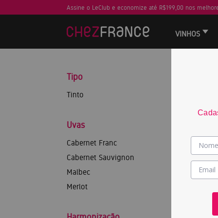
Assine o LeClub e economize até R$199,00 nos melhore
VINHOS
Tipo
Tinto
Cadas
Uvas
Cabernet Franc
Cabernet Sauvignon
Malbec
Merlot
Harmonização