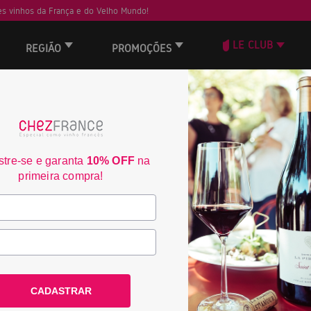
s vinhos da França e do Velho Mundo!
LE CLUB
REGIÃO
PROMOÇÕES
ORD
tre-se e garanta
10% OFF
na
primeira compra!
CADASTRAR