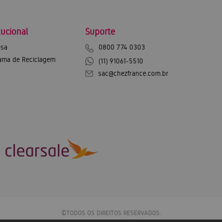
tucional
Suporte
sa
0800 774 0303
ama de Reciclagem
(11) 91061-5510
sac@chezfrance.com.br
©TODOS OS DIREITOS RESERVADOS.