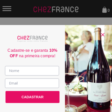
0
FILTRAR
ORDENAR POR:
Cadastre-se e garanta
10%
OFF
na primeira compra!
Vinhos >
País / Região >
CADASTRAR
Le Club >
Promoções >