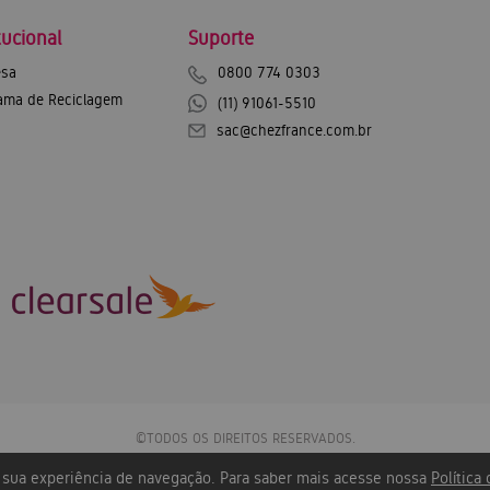
tucional
Suporte
sa
0800 774 0303
ama de Reciclagem
(11) 91061-5510
sac@chezfrance.com.br
©TODOS OS DIREITOS RESERVADOS.
Chez France Exportação e Importação SA - CNPJ: 12.744.600/0001-43
r sua experiência de navegação. Para saber mais acesse nossa
Política