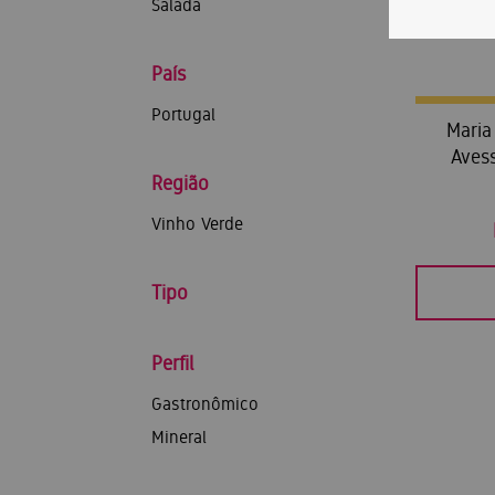
Salada
País
Portugal
Maria
Aves
Região
Vinho Verde
Tipo
Perfil
Gastronômico
Mineral