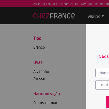
Assine o LeClub e economize até R$199,00 nos melhore
VINHOS
Tipo
Branco
Cadas
Uvas
Alvarinho
Avesso
Harmonização
Frutos do mar