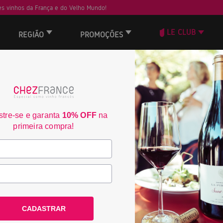
s vinhos da França e do Velho Mundo!
LE CLUB
REGIÃO
PROMOÇÕES
ORD
tre-se e garanta
10% OFF
na
primeira compra!
CADASTRAR