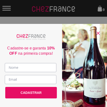
0
FILTRAR
ORDENAR POR:
Cadastre-se e garanta
10%
OFF
na primeira compra!
Vinhos >
País / Região >
Le Club >
CADASTRAR
Promoções >