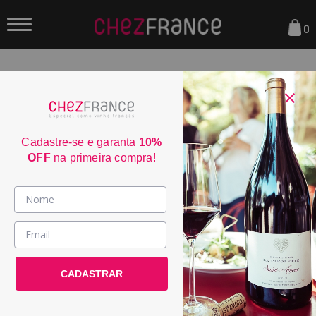
0
FILTRAR
ORDENAR POR:
Cadastre-se e garanta
10%
OFF
na primeira compra!
Vinhos >
Maison Alain de la Treille
País / Região >
Chinon 2023
CADASTRAR
Le Club >
POR:
R$ 219,00
Promoções >