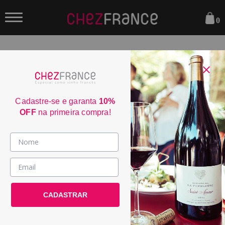
0
FILTRAR
Sua busca não encontrou nenhum resultado.
Cadastre-se e garanta
10%
OFF
na primeira compra!
Parcele em até 6x sem juros
consulte condiçoes
Frete Grátis acima de R$350
consulte condiçoes
Vinhos >
3% de desconto no boleto
País / Região >
consulte condiçoes
Entrega em até 4 dias úteis
Le Club >
CADASTRAR
consulte condiçoes
Promoções >