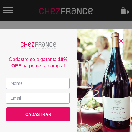
0
FILTRAR
ORDENAR POR:
Cadastre-se e garanta
10%
OFF
na primeira compra!
Vinhos >
País / Região >
Le Club >
CADASTRAR
Promoções >