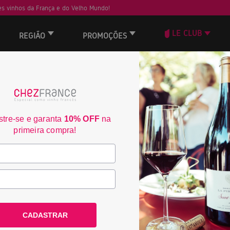
s vinhos da França e do Velho Mundo!
LE CLUB
REGIÃO
PROMOÇÕES
ORD
tre-se e garanta
10% OFF
na
primeira compra!
CADASTRAR