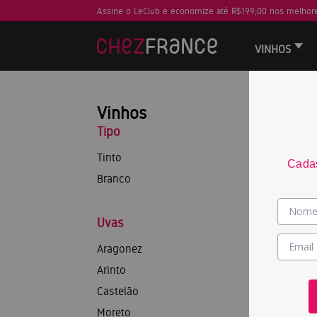
Assine o LeClub e economize até R$199,00 nos melhore
VINHOS
Vinhos
Tipo
Tinto
Cadas
Branco
Uvas
Aragonez
Arinto
Castelão
Moreto