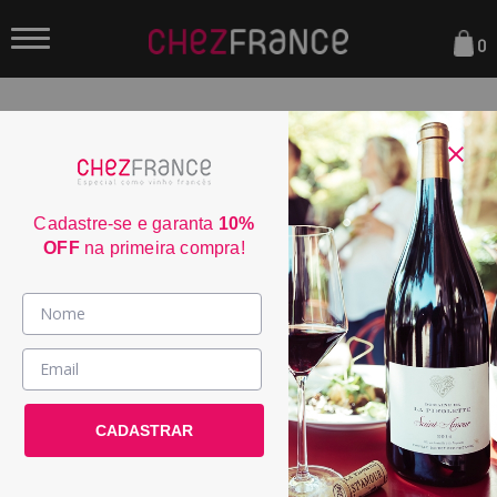
0
FILTRAR
Sua busca não encontrou nenhum resultado.
Cadastre-se e garanta
10%
OFF
na primeira compra!
Parcele em até 6x sem juros
consulte condiçoes
Frete Grátis acima de R$350
consulte condiçoes
Vinhos >
3% de desconto no boleto
consulte condiçoes
País / Região >
Entrega em até 4 dias úteis
CADASTRAR
Le Club >
consulte condiçoes
Promoções >