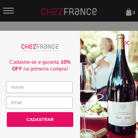
0
FILTRAR
Sua busca não encontrou nenhum resultado.
Cadastre-se e garanta
10%
OFF
na primeira compra!
Parcele em até 6x sem juros
consulte condiçoes
Frete Grátis acima de R$350
consulte condiçoes
Vinhos >
3% de desconto no boleto
consulte condiçoes
País / Região >
Entrega em até 4 dias úteis
CADASTRAR
Le Club >
consulte condiçoes
Promoções >