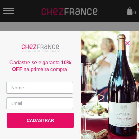
0
FILTRAR
Sua busca não encontrou nenhum resultado.
Cadastre-se e garanta
10%
OFF
na primeira compra!
Parcele em até 6x sem juros
consulte condiçoes
Frete Grátis acima de R$350
consulte condiçoes
Vinhos >
3% de desconto no boleto
País / Região >
consulte condiçoes
Entrega em até 4 dias úteis
Le Club >
CADASTRAR
consulte condiçoes
Promoções >