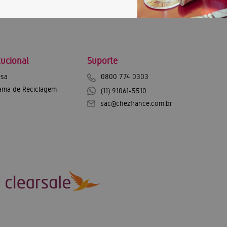
tucional
Suporte
sa
0800 774 0303
ama de Reciclagem
(11) 91061-5510
sac@chezfrance.com.br