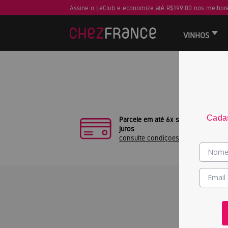
Assine o LeClub e economize até R$199,00 nos melhore
VINHOS
Sua busca
Cadas
Parcele em até 6x sem
juros
consulte condiçoes