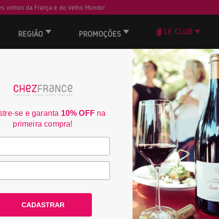
s vinhos da França e do Velho Mundo!
LE CLUB
REGIÃO
PROMOÇÕES
 não encontrou nenhum resultado.
tre-se e garanta
10% OFF
na
Frete Grátis acima de
3% de desconto no bo
primeira compra!
R$350
consulte condiçoes
consulte condiçoes
ACOMPANHE A CHEZ FRANCE
CADASTRAR