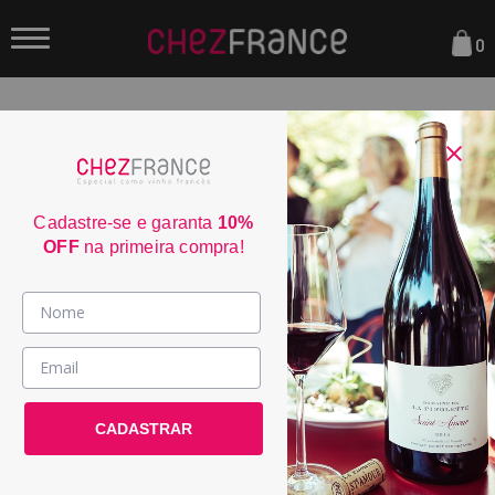
0
FILTRAR
ORDENAR POR:
Cadastre-se e garanta
10%
OFF
na primeira compra!
60
Vinhos >
País / Região >
CADASTRAR
Le Club >
Promoções >