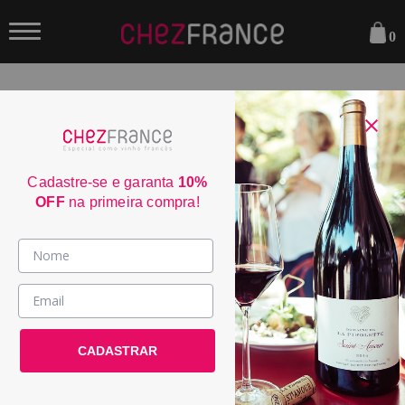
0
FILTRAR
ORDENAR POR:
Cadastre-se e garanta
10%
OFF
na primeira compra!
60
Vinhos >
País / Região >
Le Club >
CADASTRAR
Promoções >