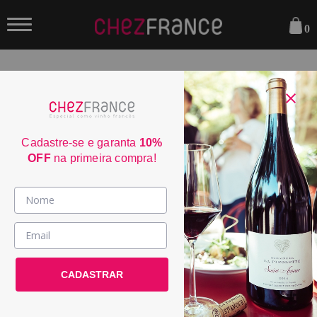
0
FILTRAR
ORDENAR POR:
Cadastre-se e garanta
10%
OFF
na primeira compra!
Vinhos >
País / Região >
Le Club >
CADASTRAR
Promoções >