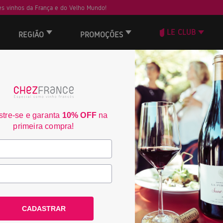
s vinhos da França e do Velho Mundo!
LE CLUB
REGIÃO
PROMOÇÕES
ORD
tre-se e garanta
10% OFF
na
primeira compra!
CADASTRAR