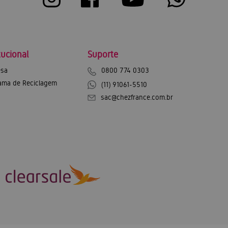
tucional
Suporte
sa
0800 774 0303
ama de Reciclagem
(11) 91061-5510
sac@chezfrance.com.br