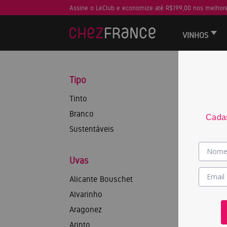
Assine o LeClub e economize até R$199,00 nos melhore
VINHOS
Tipo
Tinto
Branco
Cadas
Sustentáveis
Uvas
Alicante Bouschet
Alvarinho
Aragonez
Arinto