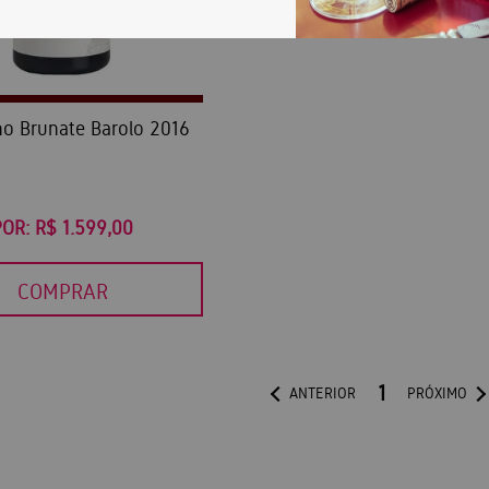
o Brunate Barolo 2016
POR:
R$ 1.599,00
COMPRAR
1
ANTERIOR
PRÓXIMO