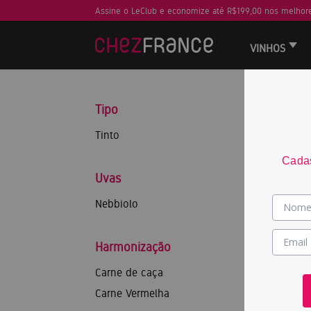
Assine o LeClub e economize até R$199,00 nos melhore
VINHOS
Tipo
Tinto
JS
Cadas
95
Uvas
RP
Nebbiolo
95
Harmonização
Carne de caça
Carne Vermelha