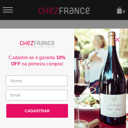
0
FILTRAR
ORDENAR POR:
Cadastre-se e garanta
10%
OFF
na primeira compra!
WE
91
Vinhos >
País / Região >
Le Club >
CADASTRAR
Promoções >