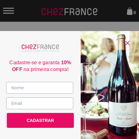
0
FILTRAR
ORDENAR POR:
Cadastre-se e garanta
10%
OFF
na primeira compra!
WE
91
Vinhos >
País / Região >
Le Club >
CADASTRAR
Promoções >