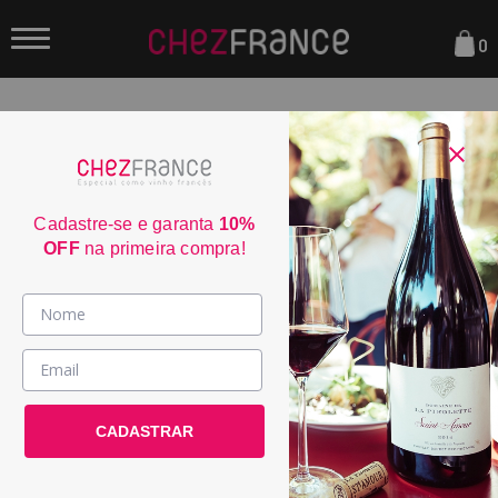
0
FILTRAR
ORDENAR POR:
Cadastre-se e garanta
10%
OFF
na primeira compra!
WE
91
Vinhos >
País / Região >
CADASTRAR
Le Club >
Promoções >