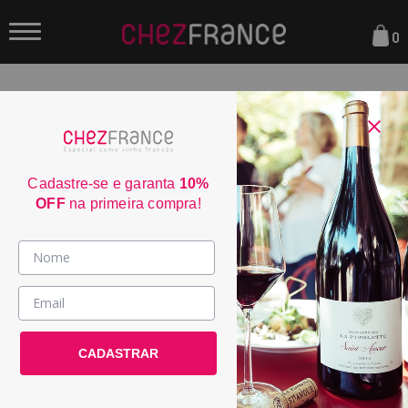
0
FILTRAR
ORDENAR POR:
Cadastre-se e garanta
10%
OFF
na primeira compra!
Vinhos >
País / Região >
CADASTRAR
Le Club >
Promoções >