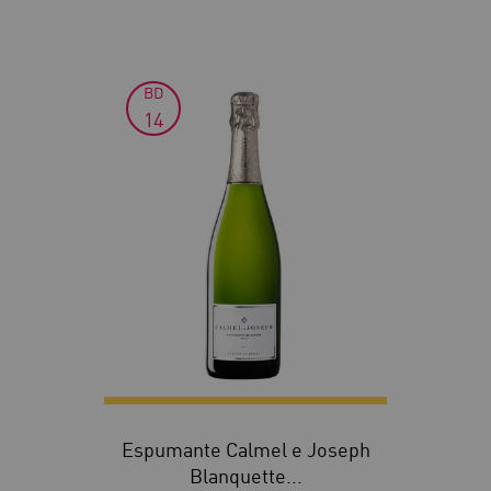
BD
14
Espumante Calmel e Joseph
Blanquette...