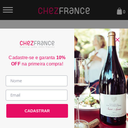
0
FILTRAR
ORDENAR POR:
Cadastre-se e garanta
10%
OFF
na primeira compra!
50
Vinhos >
Famille Fabre Grande
País / Região >
Courtade Alvarin...
CADASTRAR
Le Club >
POR:
R$ 114,50
DE:
R$ 229,00
Promoções >