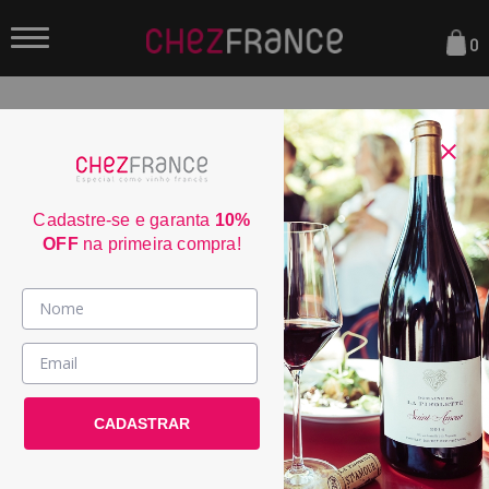
0
FILTRAR
ORDENAR POR:
Cadastre-se e garanta
10%
OFF
na primeira compra!
50
Vinhos >
Famille Fabre Grande
País / Região >
Courtade Alvarin...
CADASTRAR
Le Club >
POR:
R$ 114,50
DE:
R$ 229,00
Promoções >