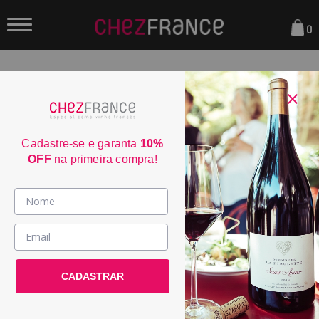
0
FILTRAR
ORDENAR POR:
Cadastre-se e garanta
10%
OFF
na primeira compra!
50
Vinhos >
Famille Fabre Grande
País / Região >
Courtade Alvarin...
CADASTRAR
Le Club >
POR:
R$ 114,50
DE:
R$ 229,00
Promoções >