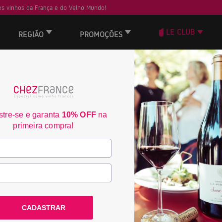
s vinhos da França e do Velho Mundo!
LE CLUB
REGIÃO
PROMOÇÕES
ORD
JS
tre-se e garanta
10% OFF
na
95
primeira compra!
RP
95
CADASTRAR