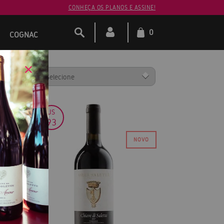
CONHEÇA OS PLANOS E ASSINE!
0
COGNAC
ENAR POR:
JS
93