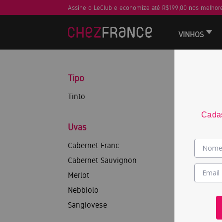
Assine o LeClub e economize até R$199,00 nos melhore
VINHOS
Tipo
Tinto
Cadas
Uvas
Cabernet Franc
Cabernet Sauvignon
Merlot
Nebbiolo
Sangiovese