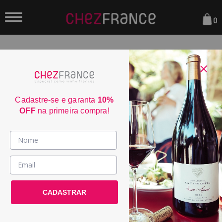
0
FILTRAR
ORDENAR POR:
Cadastre-se e garanta
10%
OFF
na primeira compra!
Vinhos >
País / Região >
CADASTRAR
Le Club >
Promoções >