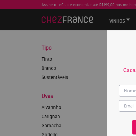
Assine o LeClub e economize até R$199,00 nos melhore
VINHOS
Tipo
Tinto
Branco
Cadas
Sustentáveis
Uvas
Alvarinho
Carignan
Garnacha
Godello