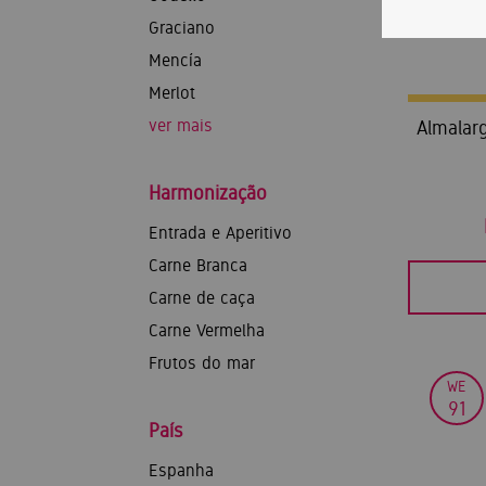
Graciano
Mencía
Merlot
ver mais
Almalarg
Harmonização
Entrada e Aperitivo
Carne Branca
Carne de caça
Carne Vermelha
Frutos do mar
WE
91
País
Espanha