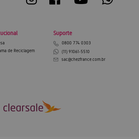
tucional
Suporte
sa
0800 774 0303
ama de Reciclagem
(11) 91061-5510
sac@chezfrance.com.br