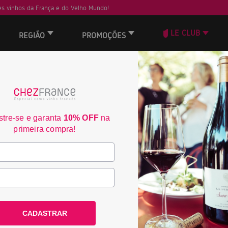
s vinhos da França e do Velho Mundo!
LE CLUB
REGIÃO
PROMOÇÕES
ORD
30
JS
tre-se e garanta
10% OFF
na
90
primeira compra!
CADASTRAR