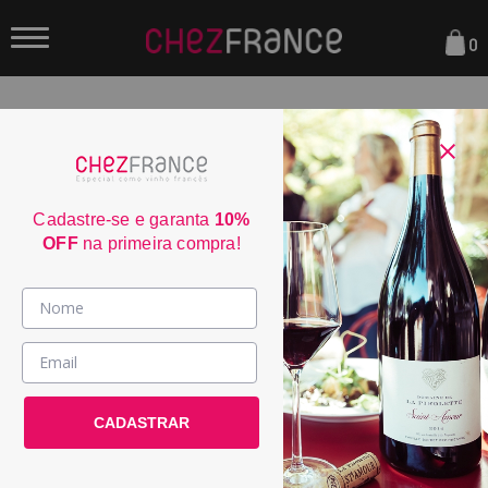
0
FILTRAR
ORDENAR POR:
Cadastre-se e garanta
10%
OFF
na primeira compra!
WE
91
Vinhos >
País / Região >
CADASTRAR
Le Club >
Promoções >