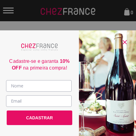
0
FILTRAR
Sua busca não encontrou nenhum resultado.
Cadastre-se e garanta
10%
OFF
na primeira compra!
Parcele em até 6x sem juros
consulte condiçoes
Frete Grátis acima de R$350
consulte condiçoes
Vinhos >
3% de desconto no boleto
consulte condiçoes
País / Região >
Entrega em até 4 dias úteis
CADASTRAR
Le Club >
consulte condiçoes
Promoções >