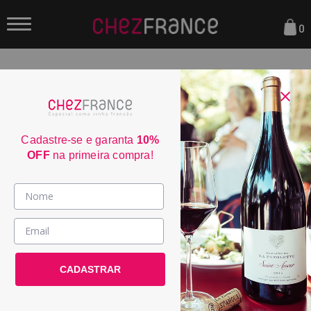
0
FILTRAR
ORDENAR POR:
Cadastre-se e garanta
10%
OFF
na primeira compra!
Vinhos >
País / Região >
CADASTRAR
Le Club >
Promoções >