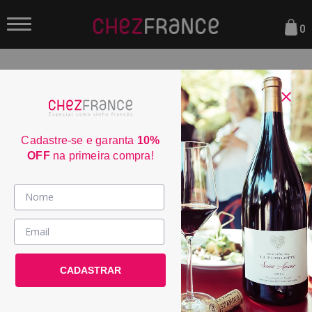
0
FILTRAR
ORDENAR POR:
Cadastre-se e garanta
10%
OFF
na primeira compra!
Vinhos >
País / Região >
CADASTRAR
Le Club >
Promoções >