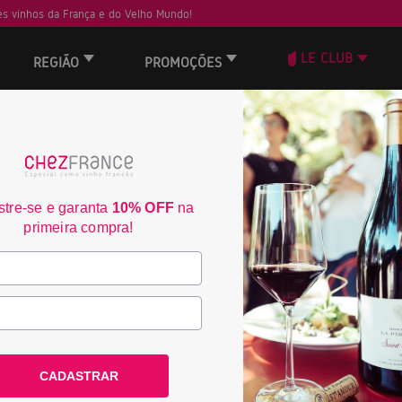
s vinhos da França e do Velho Mundo!
LE CLUB
REGIÃO
PROMOÇÕES
ORD
tre-se e garanta
10% OFF
na
primeira compra!
CADASTRAR