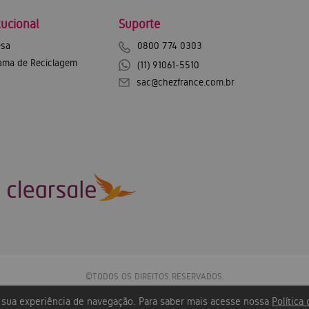
tucional
Suporte
sa
0800 774 0303
ama de Reciclagem
(11) 91061-5510
sac@chezfrance.com.br
©TODOS OS DIREITOS RESERVADOS.
Chez France Exportação e Importação SA - CNPJ: 12.744.600/0001-43
r sua experiência de navegação. Para saber mais acesse nossa
Política