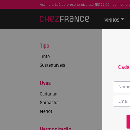
Assine o LeClub e economize até R$199,00 nos melhore
VINHOS
Tipo
Tinto
Sustentáveis
Cadas
Uvas
Carignan
Garnacha
Merlot
Harmonização