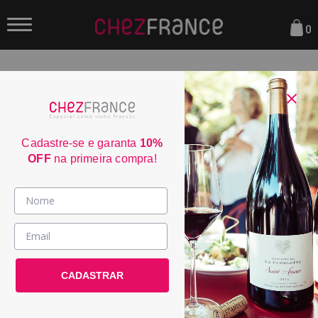
0
FILTRAR
ORDENAR POR:
Cadastre-se e garanta
10%
OFF
na primeira compra!
Vinhos >
País / Região >
CADASTRAR
Le Club >
Promoções >