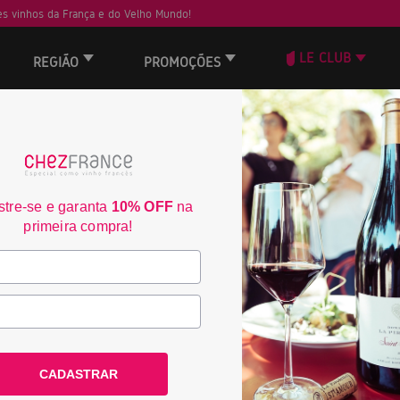
s vinhos da França e do Velho Mundo!
LE CLUB
REGIÃO
PROMOÇÕES
ORD
tre-se e garanta
10% OFF
na
primeira compra!
CADASTRAR