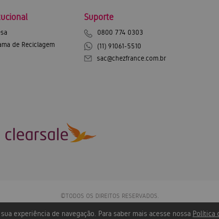
tucional
Suporte
sa
0800 774 0303
ama de Reciclagem
(11) 91061-5510
sac@chezfrance.com.br
©TODOS OS DIREITOS RESERVADOS.
Chez France Exportação e Importação SA - CNPJ: 12.744.600/0001-43
r sua experiência de navegação. Para saber mais acesse nossa
Política