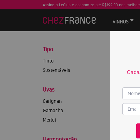
Assine o LeClub e economize até R$199,00 nos melhore
VINHOS
Tipo
Tinto
Sustentáveis
Cadas
Uvas
Carignan
Garnacha
Merlot
Harmonização