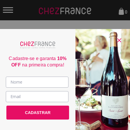
0
FILTRAR
ORDENAR POR:
Cadastre-se e garanta
10%
OFF
na primeira compra!
Vinhos >
País / Região >
CADASTRAR
Le Club >
Promoções >