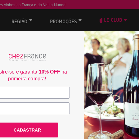
s vinhos da França e do Velho Mundo!
LE CLUB
REGIÃO
PROMOÇÕES
 não encontrou nenhum resultado.
tre-se e garanta
10% OFF
na
Frete Grátis acima de
3% de desconto no bo
primeira compra!
R$350
consulte condiçoes
consulte condiçoes
ACOMPANHE A CHEZ FRANCE
CADASTRAR