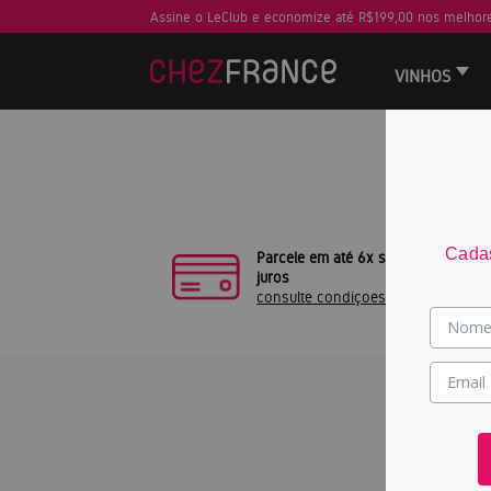
Assine o LeClub e economize até R$199,00 nos melhore
VINHOS
Sua busca
Cadas
Parcele em até 6x sem
juros
consulte condiçoes