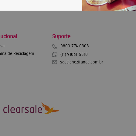
tucional
Suporte
sa
0800 774 0303
ama de Reciclagem
(11) 91061-5510
sac@chezfrance.com.br