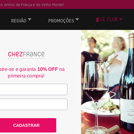
s vinhos da França e do Velho Mundo!
LE CLUB
REGIÃO
PROMOÇÕES
 não encontrou nenhum resultado.
tre-se e garanta
10% OFF
na
Frete Grátis acima de
3% de desconto no bo
primeira compra!
R$350
consulte condiçoes
consulte condiçoes
ACOMPANHE A CHEZ FRANCE
CADASTRAR