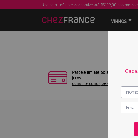
Assine o LeClub e economize até R$199,00 nos melhore
VINHOS
Sua busca
Cadas
Parcele em até 6x sem
juros
consulte condiçoes