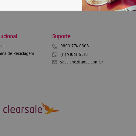
tucional
Suporte
sa
0800 774 0303
ama de Reciclagem
(11) 91061-5510
sac@chezfrance.com.br